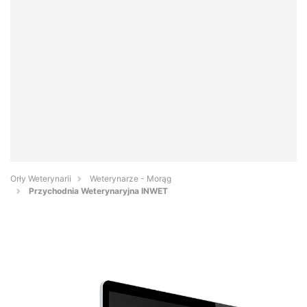
Orły Weterynarii
Weterynarze - Morąg
Przychodnia Weterynaryjna INWET