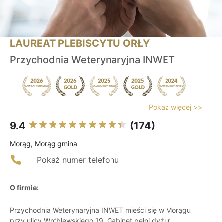
LAUREAT PLEBISCYTU ORŁY
Przychodnia Weterynaryjna INWET
Pokaż więcej >>
9.4
(174)
Morąg, Morąg gmina
Pokaż numer telefonu
O firmie:
Przychodnia Weterynaryjna INWET mieści się w Morągu
przy ulicy Wróblewskiego 19. Gabinet pełni dyżur