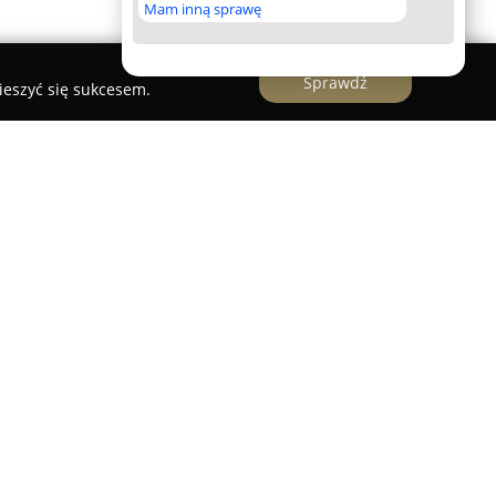
Mam inną sprawę
Sprawdź
ieszyć się sukcesem.
lgA
zlokalizowana jest w Gdańsku, przy ulicy
adczy szeroki zakres usług weterynaryjnych
ów i kotów. Placówka dysponuje zespołem
, którzy za priorytet stawiają zdrowie oraz dobre
jentów.
ejmuje działania profilaktyczne, rozbudowaną
G narządów jamy brzusznej, płuc oraz serca