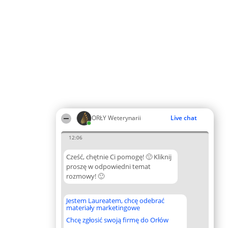
ORŁY Weterynarii
Live chat
12:06
Cześć, chętnie Ci pomogę! 🙂 Kliknij
proszę w odpowiedni temat
rozmowy! 🙂
Jestem Laureatem, chcę odebrać
materiały marketingowe
Chcę zgłosić swoją firmę do Orłów