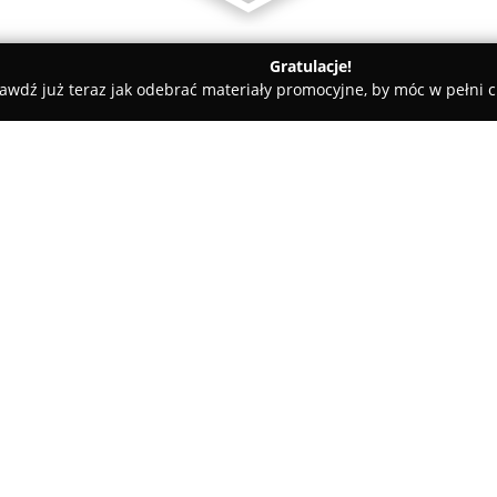
Gratulacje!
awdź już teraz jak odebrać materiały promocyjne, by móc w pełni c
chodnia Weterynaryjna "UlgA"
O firmie:
Przychodnia Weterynaryjna U
Cieszyńskiego 13/1U, gdzie świ
przeznaczonych głównie dla ps
wykwalifikowanych specjalistów
Pokaż więcej >>
samopoczucie zwierzęcych pac
Oferowany zakres świadczeń ob
diagnostykę, w tym badania US