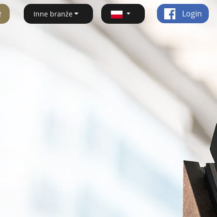
ę
Login
Inne branże