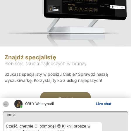
Znajdź specjalistę
Plebiscyt skupia najlepszych w branży
Szukasz specjalisty w pobliżu Ciebie? Sprawdź naszą
wyszukiwarkę. Korzystaj tylko z usług najlepszych!
Szukaj
ORŁY Weterynarii
Live chat
00:38
Cześć, chętnie Ci pomogę! 🙂 Kliknij proszę w