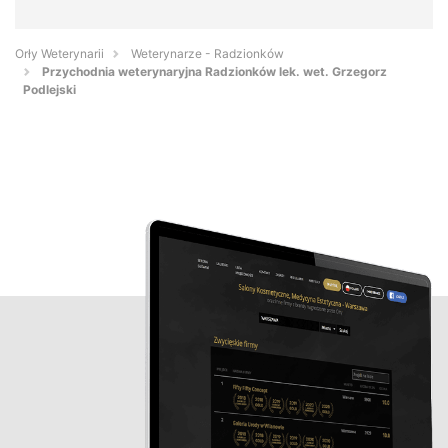
Orły Weterynarii
Weterynarze - Radzionków
Przychodnia weterynaryjna Radzionków lek. wet. Grzegorz
Podlejski