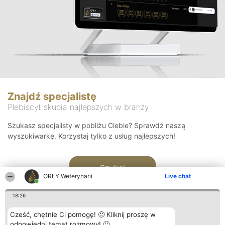
Znajdź specjalistę
Plebiscyt skupia najlepszych w branży
Szukasz specjalisty w pobliżu Ciebie? Sprawdź naszą
wyszukiwarkę. Korzystaj tylko z usług najlepszych!
Szukaj
ORŁY Weterynarii
Live chat
18:26
Cześć, chętnie Ci pomogę! 🙂 Kliknij proszę w
odpowiedni temat rozmowy! 🙂