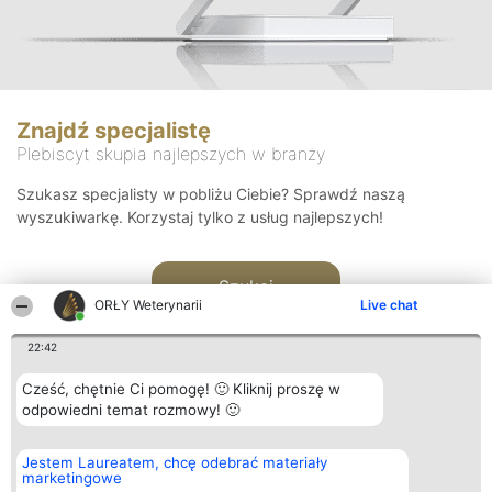
Znajdź specjalistę
Plebiscyt skupia najlepszych w branży
Szukasz specjalisty w pobliżu Ciebie? Sprawdź naszą
wyszukiwarkę. Korzystaj tylko z usług najlepszych!
Szukaj
ORŁY Weterynarii
Live chat
22:42
Cześć, chętnie Ci pomogę! 🙂 Kliknij proszę w
odpowiedni temat rozmowy! 🙂
Organizator plebiscytu
Plebiscyt
Kontakt
Jestem Laureatem, chcę odebrać materiały
Bright Side Solutions sp. z o.
Laureaci
Kontakt
marketingowe
o. sp. k.
Lista