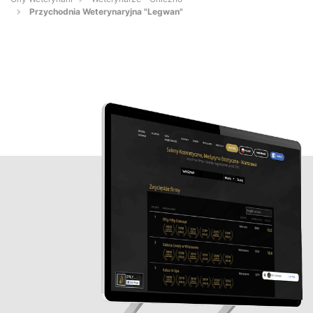
Przychodnia Weterynaryjna "Legwan"