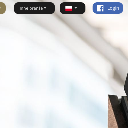
ę
Login
Inne branże