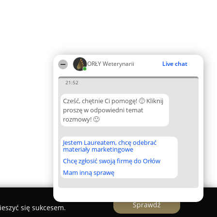
ORŁY Weterynarii
Live chat
21:52
Cześć, chętnie Ci pomogę! 🙂 Kliknij
proszę w odpowiedni temat
rozmowy! 🙂
Jestem Laureatem, chcę odebrać
materiały marketingowe
Chcę zgłosić swoją firmę do Orłów
Mam inną sprawę
Sprawdź
ieszyć się sukcesem.