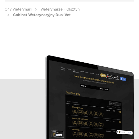
Orły Weterynarii
Weterynarze - Olsztyn
Gabinet Weterynaryjny Duo-Vet