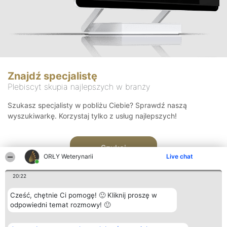
Znajdź specjalistę
Plebiscyt skupia najlepszych w branży
Szukasz specjalisty w pobliżu Ciebie? Sprawdź naszą
wyszukiwarkę. Korzystaj tylko z usług najlepszych!
Szukaj
ORŁY Weterynarii
Live chat
20:22
Cześć, chętnie Ci pomogę! 🙂 Kliknij proszę w
odpowiedni temat rozmowy! 🙂
Organizator plebiscytu
Plebiscyt
Kontakt