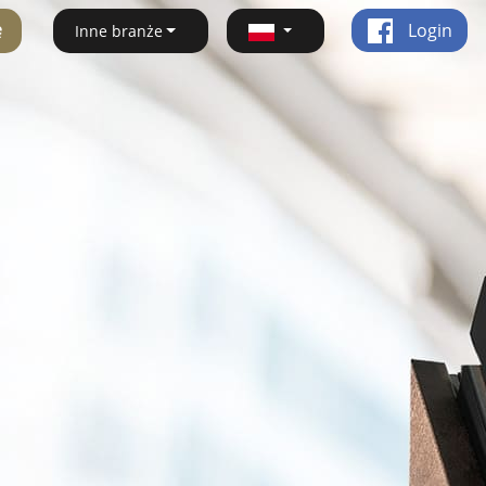
ę
Login
Inne branże