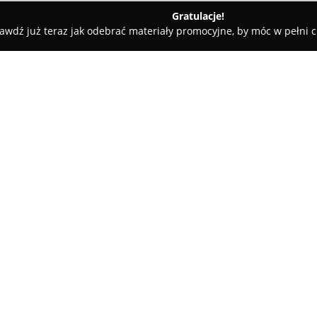
Gratulacje!
awdź już teraz jak odebrać materiały promocyjne, by móc w pełni c
CHODNIA WETERYNARYJNA 4PET
ET
O firmie:
Przychodnia weterynaryjna 4
parę lekarzy weterynarii. Plac
medycznej nad zwierzętami tow
zespołu z przyjazną, rodzinną 
Pokaż więcej >>
zakrojone usługi obejmujące pr
cyfrowego RTG oraz USG, a tak
miękkich i ortopedii.
Przychodnia oferuje onkologię,
oraz profesjonalne znakowanie