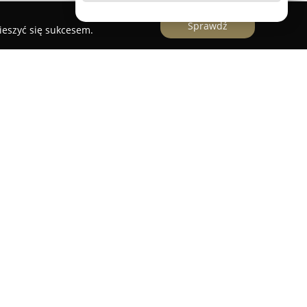
Sprawdź
ieszyć się sukcesem.
PET
w Toruniu została otwarta w 2018 roku przez
ówka koncentruje się na całościowej opiece
arzyszącymi, łącząc wiedzę i doświadczenie
atmosferą. W ofercie znajdują się szeroko
ofilaktykę, diagnostykę obrazową przy użyciu
że zaawansowane zabiegi chirurgii tkanek
 diagnostykę laboratoryjną, usługi groomerskie
 zwierząt wraz z wystawianiem paszportów.