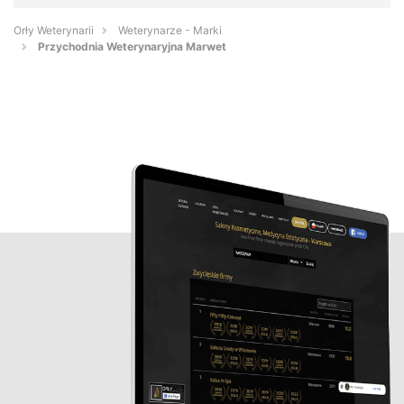
Orły Weterynarii
Weterynarze - Marki
Przychodnia Weterynaryjna Marwet