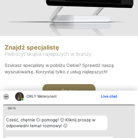
Znajdź specjalistę
Plebiscyt skupia najlepszych w branży
Szukasz specjalisty w pobliżu Ciebie? Sprawdź naszą
wyszukiwarkę. Korzystaj tylko z usług najlepszych!
Szukaj
ORŁY Weterynarii
Live chat
09:15
Cześć, chętnie Ci pomogę! 🙂 Kliknij proszę w
odpowiedni temat rozmowy! 🙂
Organizator plebiscytu
Plebiscyt
Kontakt