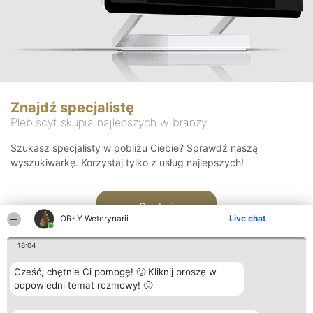
Znajdź specjalistę
Plebiscyt skupia najlepszych w branży
Szukasz specjalisty w pobliżu Ciebie? Sprawdź naszą
wyszukiwarkę. Korzystaj tylko z usług najlepszych!
Szukaj
ORŁY Weterynarii
Live chat
16:04
Cześć, chętnie Ci pomogę! 🙂 Kliknij proszę w
odpowiedni temat rozmowy! 🙂
Organizator plebiscytu
Plebiscyt
Kontakt