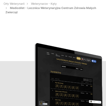
Orły Weterynarii
Weterynarze - Kęty
MedicoVet - Lecznica Weterynaryjna Centrum Zdrowia Małych
Zwierząt