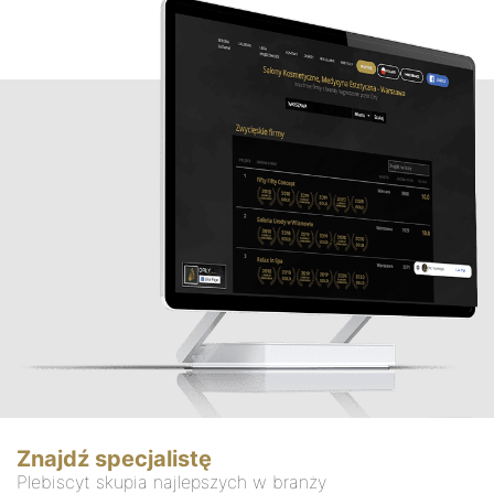
Znajdź specjalistę
Plebiscyt skupia najlepszych w branży