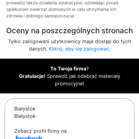
prowadzi także działania edukacyjne, udzielając porad
opiekunom zwierząt domowych w celu utrzymania ich
zdrowia i dobrego samopoczucia.
Oceny na poszczególnych stronach
Tylko zalogowani użytkownicy maja dostęp do tych
danych.
Kliknij, aby się zalogować.
To Twoja firma
?
Gratulacje!
Sprawdź jak odebrać materiały
promocyjne!
Białystok
Białystok
Zobacz profil firmy na