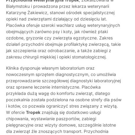
Białymstoku i prowadzona przez lekarza weterynarii
Katarzynę Żakiewicz, stanowi ośrodek specjalistycznej
opieki nad zwierzętami działający od dziesięciu lat.
Placówka oferuje szeroki wachlarz usług weterynaryjnych
obejmujących zarówno psy i koty, jak również ptaki
ozdobne, gryzonie czy zwierzęta egzotyczne. Zakres
działań przychodni obejmuje profilaktykę zwierzęcą, takie
jak szczepienia oraz odrobaczanie, a także zabiegi z
zakresu chirurgii miękkiej i opieki stomatologicznej.
Klinika dysponuje własnym laboratorium oraz
nowoczesnym sprzętem diagnostycznym, co umożliwia
przeprowadzanie szczegółowej diagnostyki laboratoryjnej
oraz sprawne leczenie internistyczne. Placówka
przykłada dużą wagę do komfortu zwierząt, dlatego
poczekalnia została podzielona na osobne strefy dla psów
i kotów, co pozwala ograniczyć stres związany z wizytą.
W ofercie
Tropek
znajdują się dodatkowo usługi
chipowania, wystawianie paszportów, zabiegi
pielęgnacyjne oraz wizyty domowe, szczególnie istotne
dla zwierząt źle znoszących transport. Przychodnia