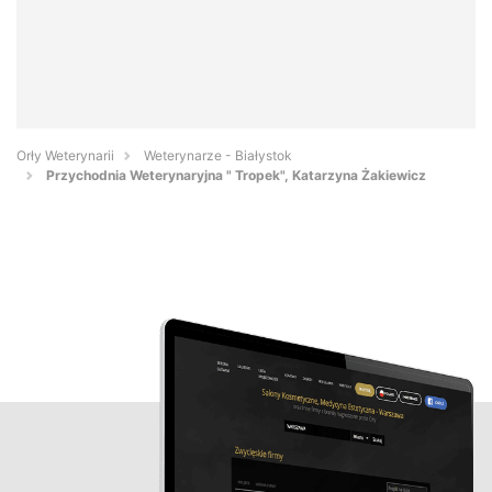
Orły Weterynarii
Weterynarze - Białystok
Przychodnia Weterynaryjna " Tropek", Katarzyna Żakiewicz