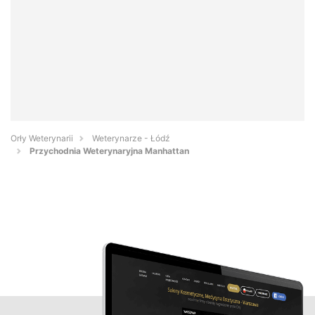
Orły Weterynarii
Weterynarze - Łódź
Przychodnia Weterynaryjna Manhattan