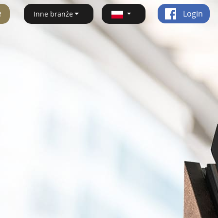
ę
Login
Inne branże