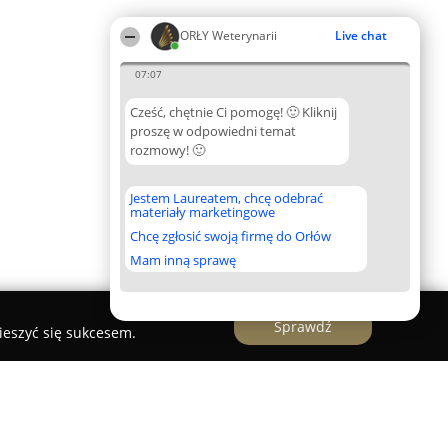
ORŁY Weterynarii
Live chat
07:07
Cześć, chętnie Ci pomogę! 🙂 Kliknij
proszę w odpowiedni temat
rozmowy! 🙂
Jestem Laureatem, chcę odebrać
materiały marketingowe
Chcę zgłosić swoją firmę do Orłów
Mam inną sprawę
Sprawdź
ieszyć się sukcesem.