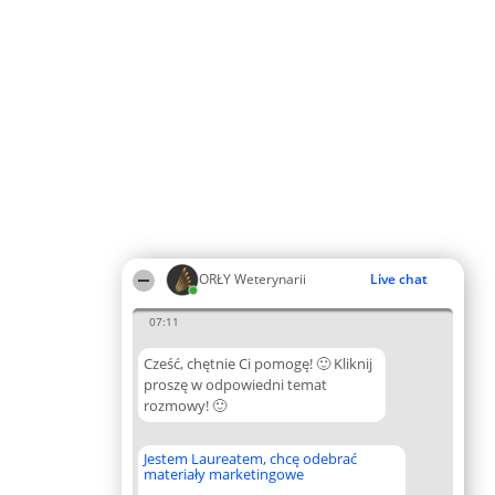
ORŁY Weterynarii
Live chat
07:11
Cześć, chętnie Ci pomogę! 🙂 Kliknij
proszę w odpowiedni temat
rozmowy! 🙂
Jestem Laureatem, chcę odebrać
materiały marketingowe