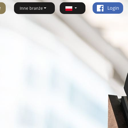
ę
Login
Inne branże