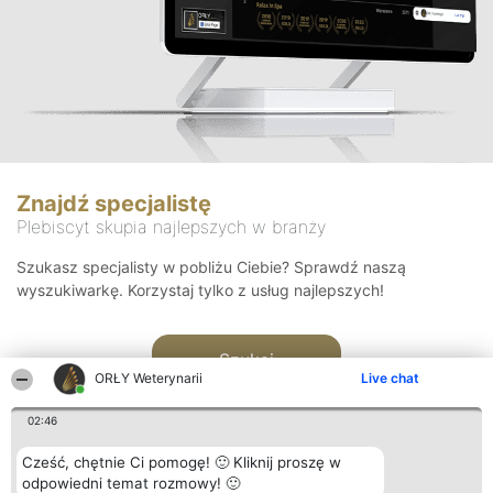
Znajdź specjalistę
Plebiscyt skupia najlepszych w branży
Szukasz specjalisty w pobliżu Ciebie? Sprawdź naszą
wyszukiwarkę. Korzystaj tylko z usług najlepszych!
Szukaj
ORŁY Weterynarii
Live chat
02:46
Cześć, chętnie Ci pomogę! 🙂 Kliknij proszę w
odpowiedni temat rozmowy! 🙂