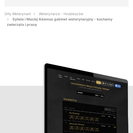
Orły Weterynarii
Weterynarze - Hrubieszów
Sylwia i Maciej Adamus gabinet weterynaryjny - kochamy
zwierzęta i pracę