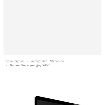
Orły Weterynarii
Weterynarze - Stąporków
Gabinet Weterynaryjny "Alfa"