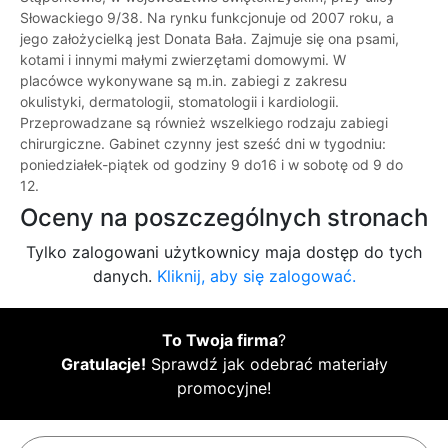
Słowackiego 9/38. Na rynku funkcjonuje od 2007 roku, a
jego założycielką jest Donata Bała. Zajmuje się ona psami,
kotami i innymi małymi zwierzętami domowymi. W
placówce wykonywane są m.in. zabiegi z zakresu
okulistyki, dermatologii, stomatologii i kardiologii.
Przeprowadzane są również wszelkiego rodzaju zabiegi
chirurgiczne. Gabinet czynny jest sześć dni w tygodniu:
poniedziałek-piątek od godziny 9 do16 i w sobotę od 9 do
12.
Oceny na poszczególnych stronach
Tylko zalogowani użytkownicy maja dostęp do tych
danych.
Kliknij, aby się zalogować.
To Twoja firma
?
Gratulacje!
Sprawdź jak odebrać materiały
promocyjne!