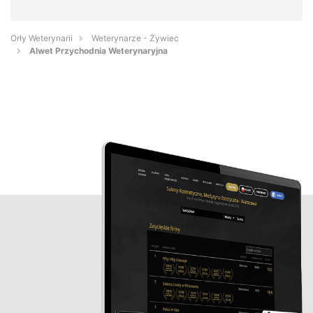
Orły Weterynarii
Weterynarze - Żywiec
Alwet Przychodnia Weterynaryjna