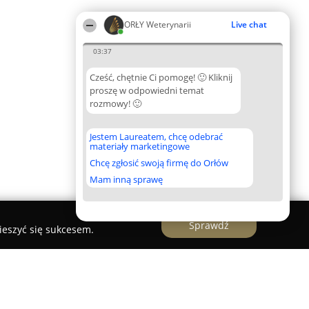
ORŁY Weterynarii
Live chat
03:37
Cześć, chętnie Ci pomogę! 🙂 Kliknij
proszę w odpowiedni temat
rozmowy! 🙂
Jestem Laureatem, chcę odebrać
materiały marketingowe
Chcę zgłosić swoją firmę do Orłów
Mam inną sprawę
Sprawdź
ieszyć się sukcesem.