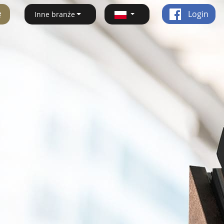
ę
Login
Inne branże