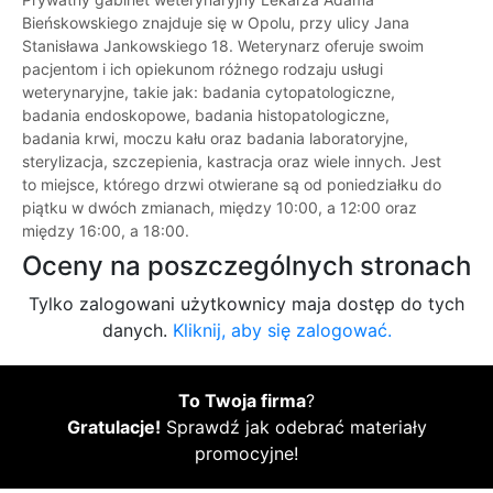
Bieńskowskiego znajduje się w Opolu, przy ulicy Jana
Stanisława Jankowskiego 18. Weterynarz oferuje swoim
pacjentom i ich opiekunom różnego rodzaju usługi
weterynaryjne, takie jak: badania cytopatologiczne,
badania endoskopowe, badania histopatologiczne,
badania krwi, moczu kału oraz badania laboratoryjne,
sterylizacja, szczepienia, kastracja oraz wiele innych. Jest
to miejsce, którego drzwi otwierane są od poniedziałku do
piątku w dwóch zmianach, między 10:00, a 12:00 oraz
między 16:00, a 18:00.
Oceny na poszczególnych stronach
Tylko zalogowani użytkownicy maja dostęp do tych
danych.
Kliknij, aby się zalogować.
To Twoja firma
?
Gratulacje!
Sprawdź jak odebrać materiały
promocyjne!