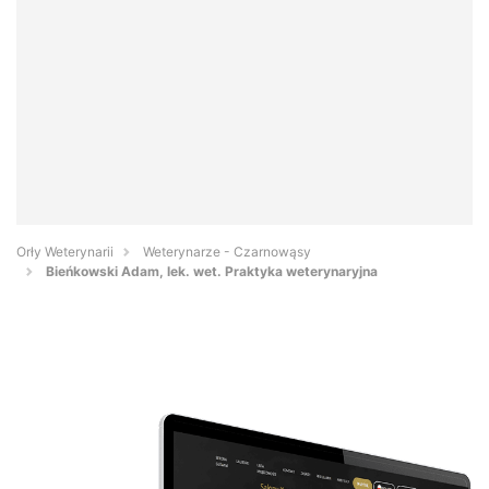
Orły Weterynarii
Weterynarze - Czarnowąsy
Bieńkowski Adam, lek. wet. Praktyka weterynaryjna