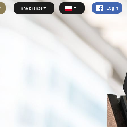
ę
Login
Inne branże