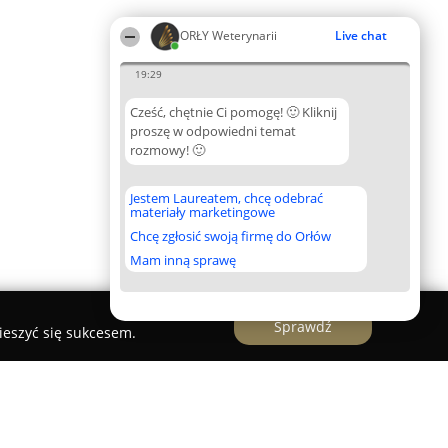
ORŁY Weterynarii
Live chat
19:29
Cześć, chętnie Ci pomogę! 🙂 Kliknij
proszę w odpowiedni temat
rozmowy! 🙂
Jestem Laureatem, chcę odebrać
materiały marketingowe
Chcę zgłosić swoją firmę do Orłów
Mam inną sprawę
Sprawdź
ieszyć się sukcesem.