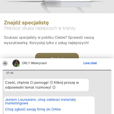
Znajdź specjalistę
Plebiscyt skupia najlepszych w branży
Szukasz specjalisty w pobliżu Ciebie? Sprawdź naszą
wyszukiwarkę. Korzystaj tylko z usług najlepszych!
Szukaj
ORŁY Weterynarii
Live chat
07:34
Cześć, chętnie Ci pomogę! 🙂 Kliknij proszę w
odpowiedni temat rozmowy! 🙂
Organizator plebiscytu
Plebiscyt
Kontakt
Jestem Laureatem, chcę odebrać materiały
Bright Side Solutions sp. z o.
Laureaci
Kontakt
marketingowe
o. sp. k.
Lista
ul. Ruska 22
wszystkich
Chcę zgłosić swoją firmę do Orłów
Wrocław 50-079
Laureatów