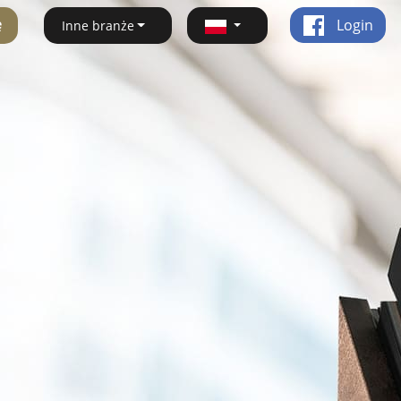
ę
Login
Inne branże