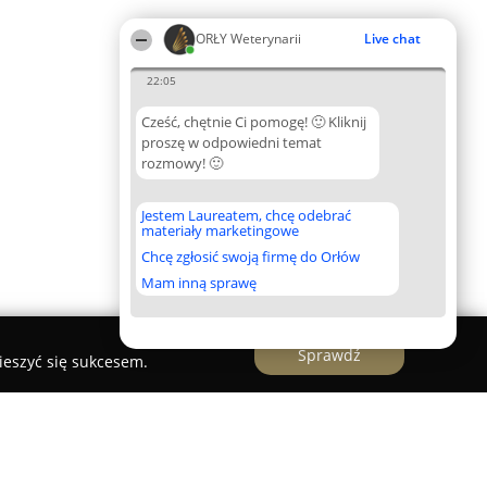
ORŁY Weterynarii
Live chat
22:05
Cześć, chętnie Ci pomogę! 🙂 Kliknij
proszę w odpowiedni temat
rozmowy! 🙂
Jestem Laureatem, chcę odebrać
materiały marketingowe
Chcę zgłosić swoją firmę do Orłów
Mam inną sprawę
Sprawdź
ieszyć się sukcesem.