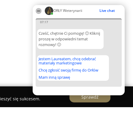
ORŁY Weterynarii
Live chat
07:17
Cześć, chętnie Ci pomogę! 🙂 Kliknij
proszę w odpowiedni temat
rozmowy! 🙂
Jestem Laureatem, chcę odebrać
materiały marketingowe
Chcę zgłosić swoją firmę do Orłów
Mam inną sprawę
Sprawdź
ieszyć się sukcesem.
ny