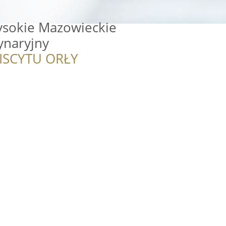
ysokie Mazowieckie
ynaryjny
ISCYTU ORŁY