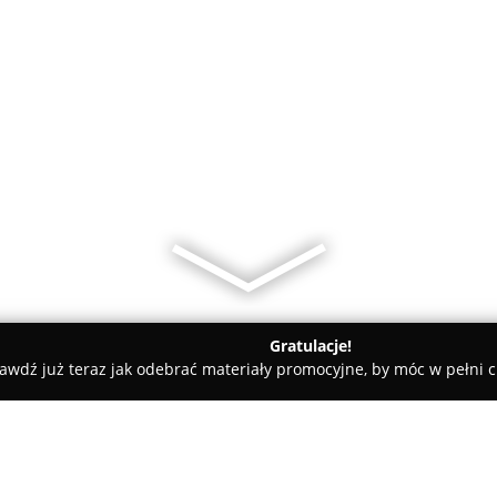
Gratulacje!
awdź już teraz jak odebrać materiały promocyjne, by móc w pełni c
eckie
Cztery Łapy Wysokie Mazowieckie Gabinet weterynaryj