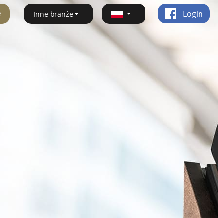
ę
Login
Inne branże