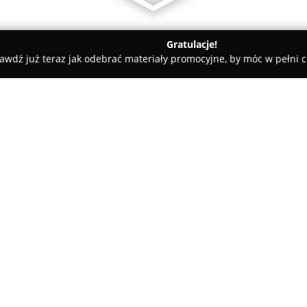
Gratulacje!
awdź już teraz jak odebrać materiały promocyjne, by móc w pełni c
znica dla zwierząt Osielsko Dr Lek. Wet. Banaszak P.
ek. Wet. Banaszak P.
O firmie:
Lecznica dla zwierząt Osielsko
placówkę weterynaryjną o wielo
usług medycznych dla zwierząt
zaufaniem właścicieli zwierzą
Pokaż więcej >>
oraz bogatej wiedzy specjalisty
Wśród usług dostępnych w lecz
leczenie, w tym schorzeń inte