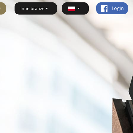
ę
Login
Inne branże