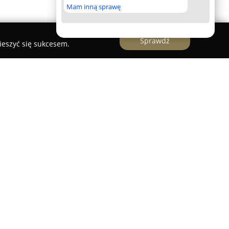
Mam inną sprawę
Sprawdź
ieszyć się sukcesem.
 Dr Lek. Wet. Banaszak P.
stanowi uznaną
letniej tradycji, zapewniającą szeroką gamę
 domowych. Od 1989 roku gabinet cieszy się
t dzięki wysokiemu poziomowi profesjonalizmu
cznej.
nicy znajdują się kompleksowa diagnostyka oraz
rnistycznych, problemów skórnych, schorzeń