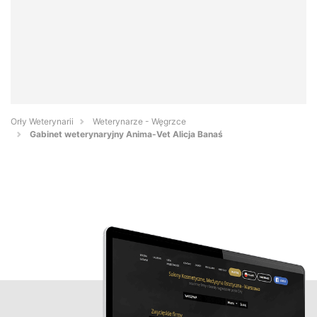
Orły Weterynarii
Weterynarze - Węgrzce
Gabinet weterynaryjny Anima-Vet Alicja Banaś