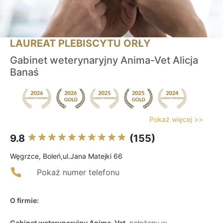
LAUREAT PLEBISCYTU ORŁY
Gabinet weterynaryjny Anima-Vet Alicja
Banaś
Pokaż więcej >>
9.8
(155)
Węgrzce, Boleń,ul.Jana Matejki 66
Pokaż numer telefonu
O firmie:
Gabinet weterynaryjny Anima-Vet
, położony w