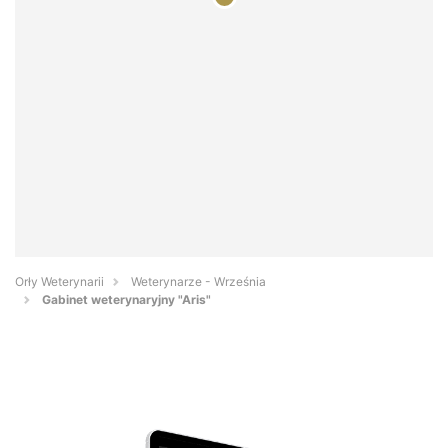
Orły Weterynarii
Weterynarze - Września
Gabinet weterynaryjny "Aris"