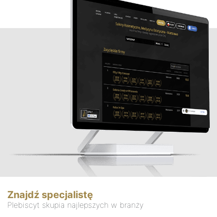
Znajdź specjalistę
Plebiscyt skupia najlepszych w branży