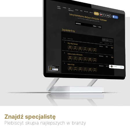
Znajdź specjalistę
Plebiscyt skupia najlepszych w branży