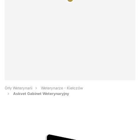
Orły Weterynarii
Weterynarze - Kiełczów
Askvet Gabinet Weterynaryjny