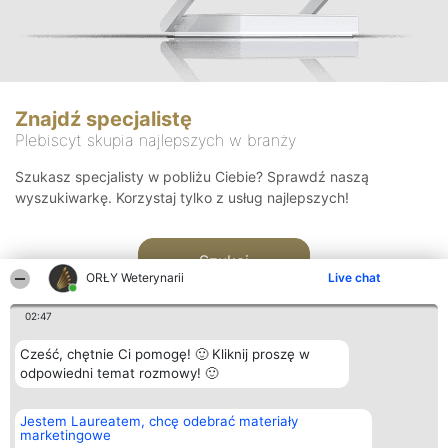
Znajdź specjalistę
Plebiscyt skupia najlepszych w branży
Szukasz specjalisty w pobliżu Ciebie? Sprawdź naszą
wyszukiwarkę. Korzystaj tylko z usług najlepszych!
Szukaj
ORŁY Weterynarii
Live chat
02:47
Cześć, chętnie Ci pomogę! 🙂 Kliknij proszę w
odpowiedni temat rozmowy! 🙂
Organizator plebiscytu
Plebiscyt
Kontakt
Jestem Laureatem, chcę odebrać materiały
Bright Side Solutions sp. z o.
Laureaci
Kontakt
marketingowe
o. sp. k.
Lista