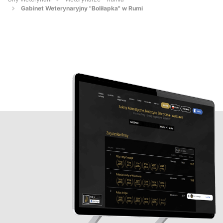
Gabinet Weterynaryjny "Boliłapka" w Rumi