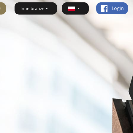
ę
Login
Inne branże