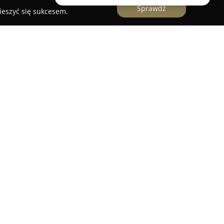
Sprawdź
ieszyć się sukcesem.
jąca się w Poznaniu, znana jako
Gabinet
ia szerokie spektrum usług zdrowotnych dla
spół wykwalifikowanych lekarzy weterynarii
iu i leczeniu chorób między innymi psów, kotów,
, gadów, ptaków, koni, zwierząt gospodarskich
ię zarówno podstawowe badania diagnostyczne,
 moczu czy kału, jak i zaawansowane procedury,
rynaryjna cytologia oraz testy alergiczne.
Gabinet
adza także zabiegi chirurgiczne,