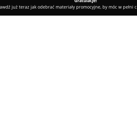
Gratulacje!
awdź już teraz jak odebrać materiały promocyjne, by móc w pełni c
net Weterynaryjny HUGO
O firmie:
Placówka weterynaryjna znajdu
Weterynaryjny HUGO
, zapewn
różnych gatunków zwierząt. Ze
specjalizuje się w diagnozowan
Pokaż więcej >>
małych zwierząt domowych, ryb
oraz drobiu.
W ofercie gabinetu znajdują s
obejmujące m.in. analizy krwi,
takie jak ultrasonografia, wete
Weterynaryjny HUGO
przeprow