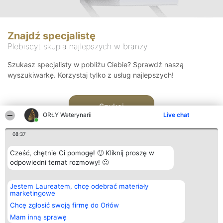
Znajdź specjalistę
Plebiscyt skupia najlepszych w branży
Szukasz specjalisty w pobliżu Ciebie? Sprawdź naszą
wyszukiwarkę. Korzystaj tylko z usług najlepszych!
Szukaj
ORŁY Weterynarii
Live chat
08:37
Cześć, chętnie Ci pomogę! 🙂 Kliknij proszę w
odpowiedni temat rozmowy! 🙂
Organizator plebiscytu
Plebiscyt
Kontakt
Jestem Laureatem, chcę odebrać materiały
Bright Side Solutions sp. z o.
Laureaci
Kontakt
marketingowe
o. sp. k.
Lista
ul. Ruska 22
wszystkich
Chcę zgłosić swoją firmę do Orłów
Wrocław 50-079
Laureatów
Mam inną sprawę
KRS 0000749100 | Regon
Zasady