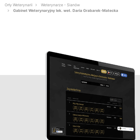
Orły Weterynarii
Weterynarze - Sianów
Gabinet Weterynaryjny lek. wet. Daria Grabarek-Matecka