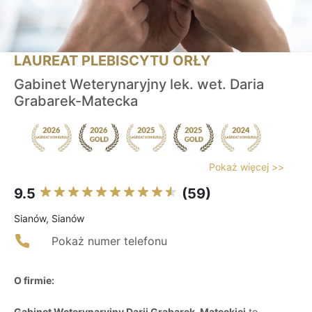
LAUREAT PLEBISCYTU ORŁY
Gabinet Weterynaryjny lek. wet. Daria
Grabarek-Matecka
Pokaż więcej >>
9.5
(59)
Sianów, Sianów
Pokaż numer telefonu
O firmie:
Gabinet Weterynaryjny Darii Grabarek-Mateckiej
to