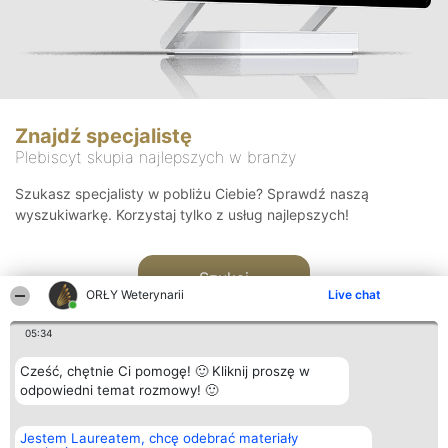
Znajdź specjalistę
Plebiscyt skupia najlepszych w branży
Szukasz specjalisty w pobliżu Ciebie? Sprawdź naszą
wyszukiwarkę. Korzystaj tylko z usług najlepszych!
Szukaj
ORŁY Weterynarii
Live chat
05:34
Cześć, chętnie Ci pomogę! 🙂 Kliknij proszę w
odpowiedni temat rozmowy! 🙂
Organizator plebiscytu
Plebiscyt
Kontakt
Jestem Laureatem, chcę odebrać materiały
Bright Side Solutions sp. z o.
Laureaci
Kontakt