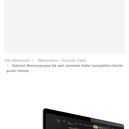
Orły Weterynarii
Weterynarze - Duszniki-Zdrój
Gabinet Weterynaryjny lek.wet.Jarosław Galler specjalista chorób
psów i kotów