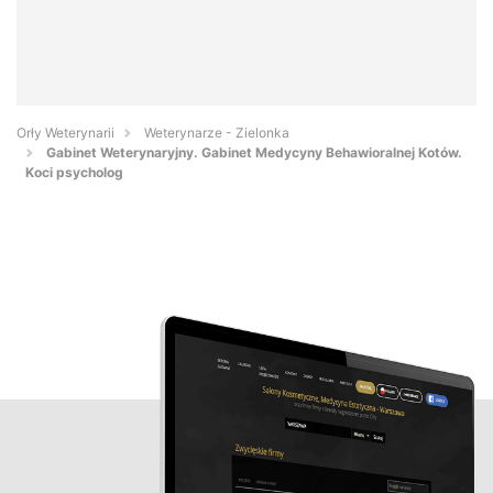
Orły Weterynarii
Weterynarze - Zielonka
Gabinet Weterynaryjny. Gabinet Medycyny Behawioralnej Kotów.
Koci psycholog