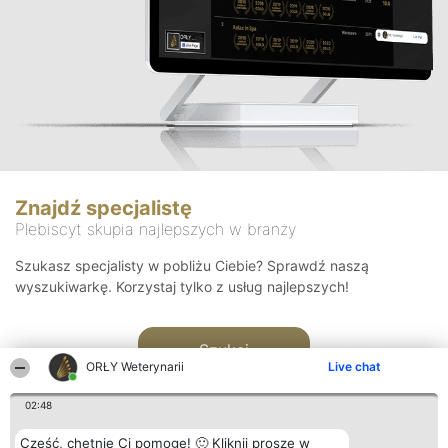
Znajdź specjalistę
Plebiscyt skupia najlepszych w branży
Szukasz specjalisty w pobliżu Ciebie? Sprawdź naszą
wyszukiwarkę. Korzystaj tylko z usług najlepszych!
Szukaj
ORŁY Weterynarii
Live chat
02:48
Cześć, chętnie Ci pomogę! 🙂 Kliknij proszę w