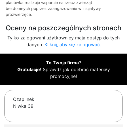
placówka realizuje wsparcie na rzecz zwierząt
bezdomnych poprzez zaangażowanie w inicjatywy
prozwierzęce.
Oceny na poszczególnych stronach
Tylko zalogowani użytkownicy maja dostęp do tych
danych.
Kliknij, aby się zalogować.
To Twoja firma
?
Gratulacje!
Sprawdź jak odebrać materiały
promocyjne!
Czaplinek
Niwka 39