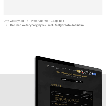
Orły Weterynarii
Weterynarze - Czaplinek
Gabinet Weterynaryjny lek. wet. Małgorzata Jasińska