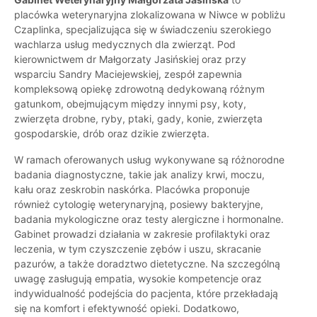
placówka weterynaryjna zlokalizowana w Niwce w pobliżu
Czaplinka, specjalizująca się w świadczeniu szerokiego
wachlarza usług medycznych dla zwierząt. Pod
kierownictwem dr Małgorzaty Jasińskiej oraz przy
wsparciu Sandry Maciejewskiej, zespół zapewnia
kompleksową opiekę zdrowotną dedykowaną różnym
gatunkom, obejmującym między innymi psy, koty,
zwierzęta drobne, ryby, ptaki, gady, konie, zwierzęta
gospodarskie, drób oraz dzikie zwierzęta.
W ramach oferowanych usług wykonywane są różnorodne
badania diagnostyczne, takie jak analizy krwi, moczu,
kału oraz zeskrobin naskórka. Placówka proponuje
również cytologię weterynaryjną, posiewy bakteryjne,
badania mykologiczne oraz testy alergiczne i hormonalne.
Gabinet prowadzi działania w zakresie profilaktyki oraz
leczenia, w tym czyszczenie zębów i uszu, skracanie
pazurów, a także doradztwo dietetyczne. Na szczególną
uwagę zasługują empatia, wysokie kompetencje oraz
indywidualność podejścia do pacjenta, które przekładają
się na komfort i efektywność opieki. Dodatkowo,