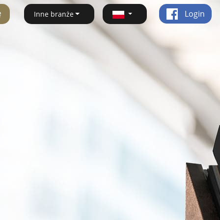
ę
Login
Inne branże