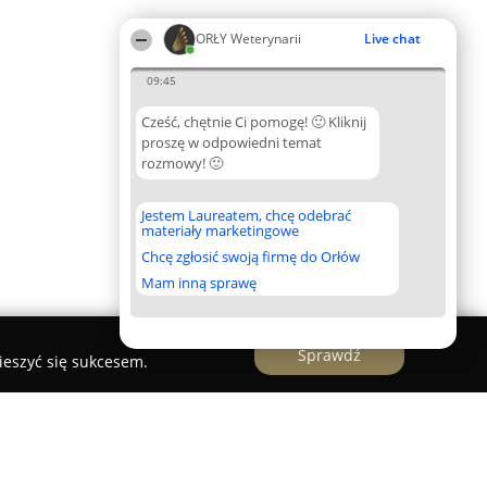
ORŁY Weterynarii
Live chat
09:45
Cześć, chętnie Ci pomogę! 🙂 Kliknij
proszę w odpowiedni temat
rozmowy! 🙂
Jestem Laureatem, chcę odebrać
materiały marketingowe
Chcę zgłosić swoją firmę do Orłów
Mam inną sprawę
Sprawdź
ieszyć się sukcesem.