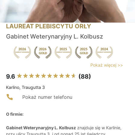
LAUREAT PLEBISCYTU ORŁY
Gabinet Weterynaryjny L. Kolbusz
Pokaż więcej >>
9.6
(88)
Karlino, Traugutta 3
Pokaż numer telefonu
O firmie:
Gabinet Weterynaryjny L. Kolbusz
znajduje się w Karlinie,
przy ulicy Traugutta 3, i od ponad 25 lat świadczy