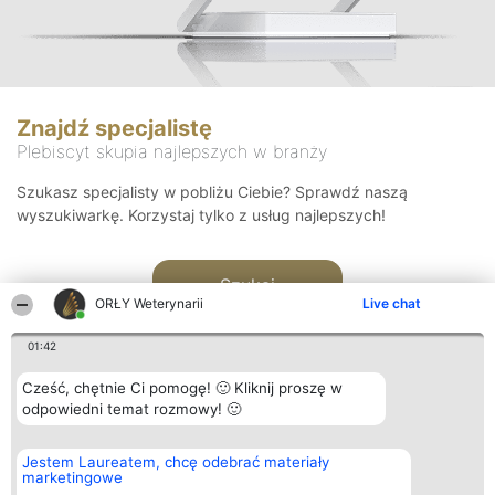
Znajdź specjalistę
Plebiscyt skupia najlepszych w branży
Szukasz specjalisty w pobliżu Ciebie? Sprawdź naszą
wyszukiwarkę. Korzystaj tylko z usług najlepszych!
Szukaj
ORŁY Weterynarii
Live chat
01:42
Cześć, chętnie Ci pomogę! 🙂 Kliknij proszę w
odpowiedni temat rozmowy! 🙂
Organizator plebiscytu
Plebiscyt
Kontakt
Jestem Laureatem, chcę odebrać materiały
Bright Side Solutions sp. z o.
Laureaci
Kontakt
marketingowe
o. sp. k.
Lista