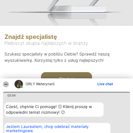
Znajdź specjalistę
Plebiscyt skupia najlepszych w branży
Szukasz specjalisty w pobliżu Ciebie? Sprawdź naszą
wyszukiwarkę. Korzystaj tylko z usług najlepszych!
Szukaj
ORŁY Weterynarii
Live chat
02:04
Cześć, chętnie Ci pomogę! 🙂 Kliknij proszę w
odpowiedni temat rozmowy! 🙂
Organizator plebiscytu
Plebiscyt
Kontakt
Jestem Laureatem, chcę odebrać materiały
Bright Side Solutions sp. z o.
Laureaci
Kontakt
marketingowe
o. sp. k.
Lista