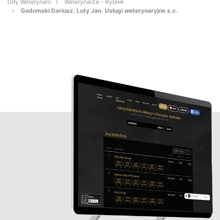
Orły Weterynarii
Weterynarze - Rybnik
Gadomski Dariusz, Luty Jan. Usługi weterynaryjne s.c.