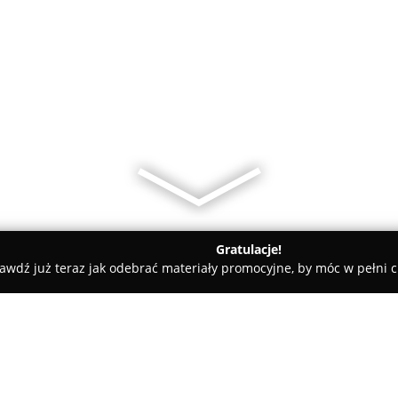
Gratulacje!
awdź już teraz jak odebrać materiały promocyjne, by móc w pełni c
inet Weterynaryjny Mikavet lek.wet.Monika Kowalska