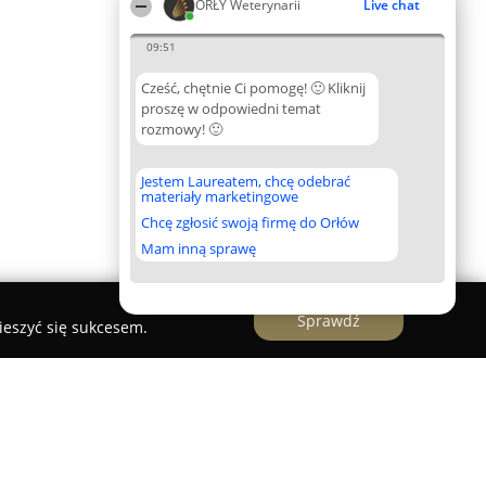
ORŁY Weterynarii
Live chat
09:51
Cześć, chętnie Ci pomogę! 🙂 Kliknij
proszę w odpowiedni temat
rozmowy! 🙂
Jestem Laureatem, chcę odebrać
materiały marketingowe
Chcę zgłosić swoją firmę do Orłów
Mam inną sprawę
Sprawdź
ieszyć się sukcesem.