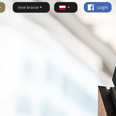
ę
Login
Inne branże