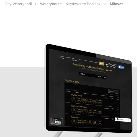
Orły Weterynarii
Weterynarze - Międzyrzec Podlaski
Miłovet