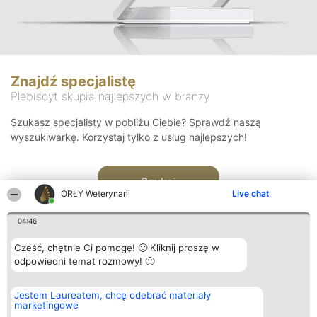
Znajdź specjalistę
Plebiscyt skupia najlepszych w branży
Szukasz specjalisty w pobliżu Ciebie? Sprawdź naszą
wyszukiwarkę. Korzystaj tylko z usług najlepszych!
Szukaj
ORŁY Weterynarii
Live chat
04:46
Cześć, chętnie Ci pomogę! 🙂 Kliknij proszę w
odpowiedni temat rozmowy! 🙂
Organizator plebiscytu
Plebiscyt
Kontakt
Jestem Laureatem, chcę odebrać materiały
Bright Side Solutions sp. z o.
Laureaci
Kontakt
marketingowe
o. sp. k.
Lista