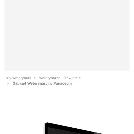
Orły Weterynarii
Weterynarze - Zawiercie
Gabinet Weterynaryjny Panaceum