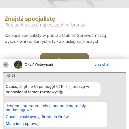
Znajdź specjalistę
Plebiscyt skupia najlepszych w branży
Szukasz specjalisty w pobliżu Ciebie? Sprawdź naszą
wyszukiwarkę. Korzystaj tylko z usług najlepszych!
Szukaj
ORŁY Weterynarii
Live chat
05:05
Cześć, chętnie Ci pomogę! 🙂 Kliknij proszę w
odpowiedni temat rozmowy! 🙂
Organizator plebiscytu
Plebiscyt
Kontakt
Jestem Laureatem, chcę odebrać materiały
Bright Side Solutions sp. z o.
Laureaci
Kontakt
marketingowe
o. sp. k.
Lista
ul. Ruska 22
wszystkich
Chcę zgłosić swoją firmę do Orłów
Wrocław 50-079
Laureatów
Mam inną sprawę
KRS 0000749100 | Regon
Zasady
381313360 | NIP 8943132676
Regulamin