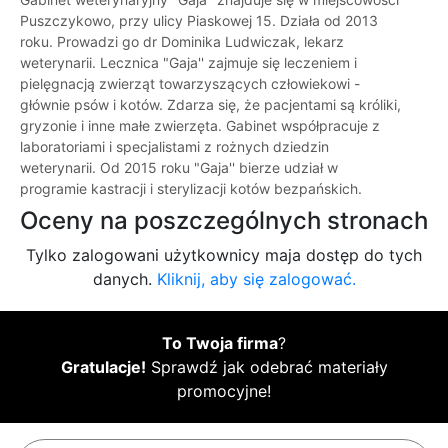
Puszczykowo, przy ulicy Piaskowej 15. Działa od 2013
roku. Prowadzi go dr Dominika Ludwiczak, lekarz
weterynarii. Lecznica "Gaja'' zajmuje się leczeniem i
pielęgnacją zwierząt towarzyszących człowiekowi -
głównie psów i kotów. Zdarza się, że pacjentami są króliki,
gryzonie i inne małe zwierzęta. Gabinet współpracuje z
laboratoriami i specjalistami z rożnych dziedzin
weterynarii. Od 2015 roku "Gaja'' bierze udział w
programie kastracji i sterylizacji kotów bezpańskich.
Oceny na poszczególnych stronach
Tylko zalogowani użytkownicy maja dostęp do tych
danych.
Kliknij, aby się zalogować.
To Twoja firma
?
Gratulacje!
Sprawdź jak odebrać materiały
promocyjne!