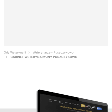
Orły Weterynarii
Weterynarze - Puszczykowo
GABINET WETERYNARYJNY PUSZCZYKOWO