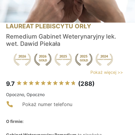
LAUREAT PLEBISCYTU ORŁY
Remedium Gabinet Weterynaryjny lek.
wet. Dawid Piekała
Pokaż więcej >>
9.7
(288)
Opoczno, Opoczno
Pokaż numer telefonu
O firmie:
Gabinet Weterynaryjny Remedium
to placówka