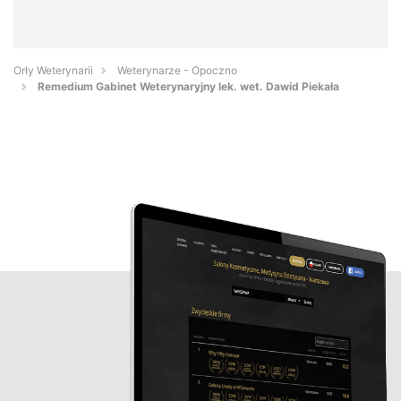
Orły Weterynarii
Weterynarze - Opoczno
Remedium Gabinet Weterynaryjny lek. wet. Dawid Piekała