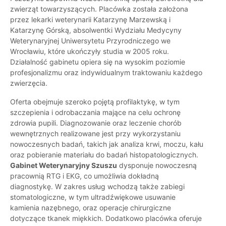
zwierząt towarzyszących. Placówka została założona
przez lekarki weterynarii Katarzynę Marzewską i
Katarzynę Górską, absolwentki Wydziału Medycyny
Weterynaryjnej Uniwersytetu Przyrodniczego we
Wrocławiu, które ukończyły studia w 2005 roku.
Działalność gabinetu opiera się na wysokim poziomie
profesjonalizmu oraz indywidualnym traktowaniu każdego
zwierzęcia.
Oferta obejmuje szeroko pojętą profilaktykę, w tym
szczepienia i odrobaczania mające na celu ochronę
zdrowia pupili. Diagnozowanie oraz leczenie chorób
wewnętrznych realizowane jest przy wykorzystaniu
nowoczesnych badań, takich jak analiza krwi, moczu, kału
oraz pobieranie materiału do badań histopatologicznych.
Gabinet Weterynaryjny Szuszu
dysponuje nowoczesną
pracownią RTG i EKG, co umożliwia dokładną
diagnostykę. W zakres usług wchodzą także zabiegi
stomatologiczne, w tym ultradźwiękowe usuwanie
kamienia nazębnego, oraz operacje chirurgiczne
dotyczące tkanek miękkich. Dodatkowo placówka oferuje