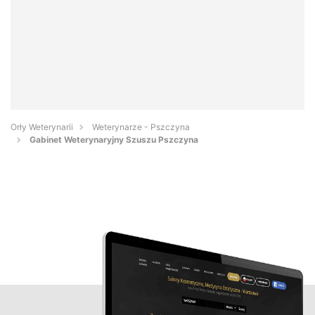
Orły Weterynarii
Weterynarze - Pszczyna
Gabinet Weterynaryjny Szuszu Pszczyna