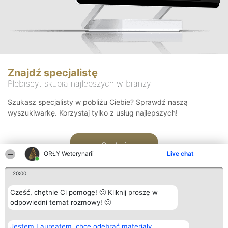
Znajdź specjalistę
Plebiscyt skupia najlepszych w branży
Szukasz specjalisty w pobliżu Ciebie? Sprawdź naszą
wyszukiwarkę. Korzystaj tylko z usług najlepszych!
Szukaj
ORŁY Weterynarii
Live chat
20:00
Cześć, chętnie Ci pomogę! 🙂 Kliknij proszę w
odpowiedni temat rozmowy! 🙂
Organizator plebiscytu
Plebiscyt
Kontakt
Jestem Laureatem, chcę odebrać materiały
Bright Side Solutions sp. z o.
Laureaci
Kontakt