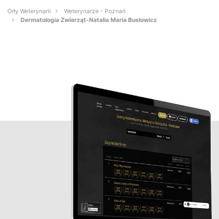
Orły Weterynarii
Weterynarze - Poznań
Dermatologia Zwierząt-Natalia Maria Busłowicz