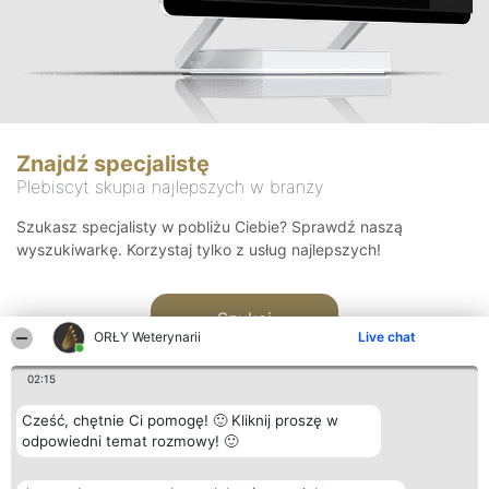
Znajdź specjalistę
Plebiscyt skupia najlepszych w branży
Szukasz specjalisty w pobliżu Ciebie? Sprawdź naszą
wyszukiwarkę. Korzystaj tylko z usług najlepszych!
Szukaj
ORŁY Weterynarii
Live chat
02:15
Cześć, chętnie Ci pomogę! 🙂 Kliknij proszę w
odpowiedni temat rozmowy! 🙂
Organizator plebiscytu
Plebiscyt
Kontakt