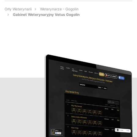
Orły Weterynarii
Weterynarze - Gogolin
Gabinet Weterynaryjny Vetus Gogolin