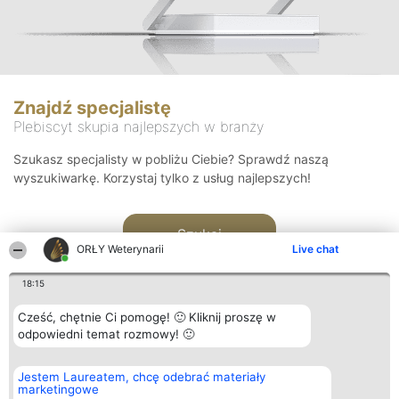
Znajdź specjalistę
Plebiscyt skupia najlepszych w branży
Szukasz specjalisty w pobliżu Ciebie? Sprawdź naszą
wyszukiwarkę. Korzystaj tylko z usług najlepszych!
Szukaj
ORŁY Weterynarii
Live chat
18:15
Cześć, chętnie Ci pomogę! 🙂 Kliknij proszę w
odpowiedni temat rozmowy! 🙂
Organizator plebiscytu
Plebiscyt
Kontakt
Jestem Laureatem, chcę odebrać materiały
Bright Side Solutions sp. z o.
Laureaci
Kontakt
marketingowe
o. sp. k.
Lista