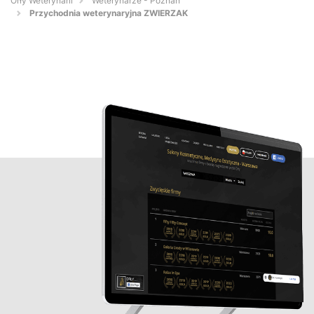
Orły Weterynarii
Weterynarze - Poznań
Przychodnia weterynaryjna ZWIERZAK