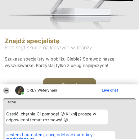
Znajdź specjalistę
Plebiscyt skupia najlepszych w branży
Szukasz specjalisty w pobliżu Ciebie? Sprawdź naszą
wyszukiwarkę. Korzystaj tylko z usług najlepszych!
Szukaj
ORŁY Weterynarii
Live chat
18:56
Cześć, chętnie Ci pomogę! 🙂 Kliknij proszę w
odpowiedni temat rozmowy! 🙂
Organizator plebiscytu
Plebiscyt
Kontakt
Jestem Laureatem, chcę odebrać materiały
Bright Side Solutions sp. z o.
Laureaci
Kontakt