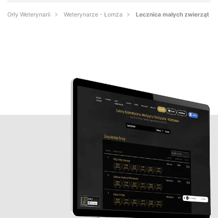
Orły Weterynarii
Weterynarze - Łomża
Lecznica małych zwierząt