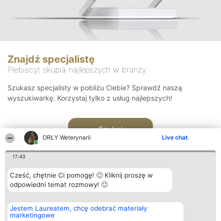
Znajdź specjalistę
Plebiscyt skupia najlepszych w branży
Szukasz specjalisty w pobliżu Ciebie? Sprawdź naszą
wyszukiwarkę. Korzystaj tylko z usług najlepszych!
Szukaj
ORŁY Weterynarii
Live chat
17:43
Cześć, chętnie Ci pomogę! 🙂 Kliknij proszę w
odpowiedni temat rozmowy! 🙂
Organizator plebiscytu
Plebiscyt
Kontakt
Jestem Laureatem, chcę odebrać materiały
Bright Side Solutions sp. z o.
Laureaci
Kontakt
marketingowe
o. sp. k.
Lista