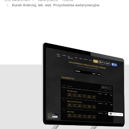
Kurek Andrzej, lek. wet. Przychodnia weterynaryjna